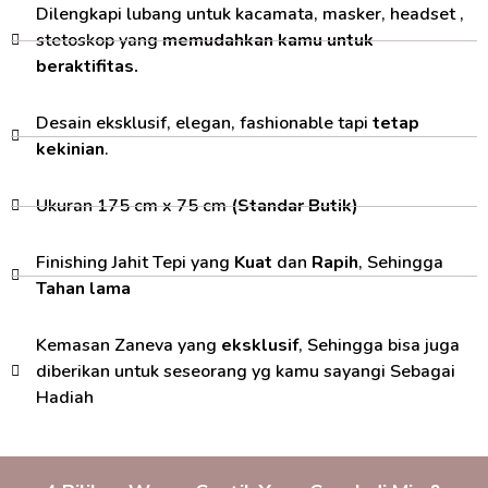
Dilengkapi lubang untuk kacamata, masker, headset ,
stetoskop yang
memudahkan kamu untuk
beraktifitas.
Desain eksklusif, elegan, fashionable tapi
tetap
kekinian
.
Ukuran 175 cm x 75 cm
(Standar Butik)
Finishing Jahit Tepi yang
Kuat
dan
Rapih
, Sehingga
Tahan lama
Kemasan Zaneva yang
eksklusif
, Sehingga bisa juga
diberikan untuk seseorang yg kamu sayangi Sebagai
Hadiah