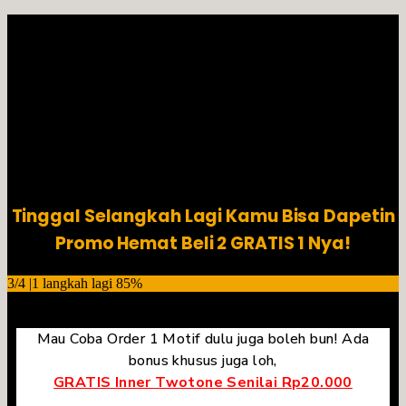
Tinggal Selangkah Lagi Kamu Bisa Dapetin
Promo Hemat Beli 2 GRATIS 1 Nya!
3/4 |1 langkah lagi
85%
Mau Coba Order 1 Motif dulu juga boleh bun! Ada
bonus khusus juga loh,
GRATIS Inner Twotone Senilai Rp20.000