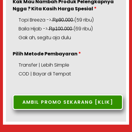
Kak Mau Nambah Produk Pelengkapnya
Ngga ? Kita Kasih Harga Spesial
*
Topi Breeza -> ̶R̶p̶9̶0̶.̶0̶0̶0̶ (59 ribu)
Baila Hijab -> ̶R̶p̶1̶0̶0̶.̶0̶0̶0̶ (69 ribu)
Gak ah, segitu aja dulu
Pilih Metode Pembayaran
*
Transfer | Lebih Simple
COD | Bayar di Tempat