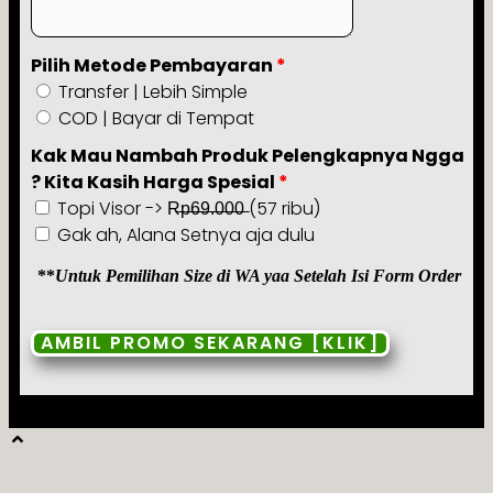
Pilih Metode Pembayaran
*
Transfer | Lebih Simple
COD | Bayar di Tempat
Kak Mau Nambah Produk Pelengkapnya Ngga
? Kita Kasih Harga Spesial
*
Topi Visor -> R̶p̶6̶9̶.̶0̶0̶0̶ (57 ribu)
Gak ah, Alana Setnya aja dulu
**
Untuk Pemilihan Size di WA yaa Setelah Isi Form Order