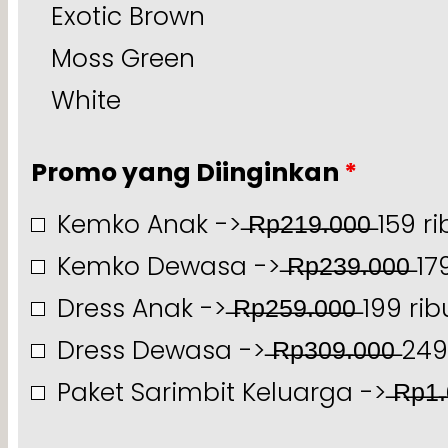
Exotic Brown
Moss Green
White
Promo yang Diinginkan
*
Kemko Anak -> ̶R̶p̶2̶1̶9̶.̶0̶0̶0̶ 159 r
Kemko Dewasa -> ̶R̶p̶2̶3̶9̶.̶0̶0̶0̶ 17
Dress Anak -> ̶R̶p̶2̶5̶9̶.̶0̶0̶0̶ 199 rib
Dress Dewasa -> ̶R̶p̶3̶0̶9̶.̶0̶0̶0̶ 24
Paket Sarimbit Keluarga -> ̶R̶p̶1̶.̶0̶2