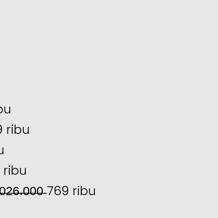
ibu
9 ribu
u
9 ribu
̶6̶.̶0̶0̶0̶ 769 ribu