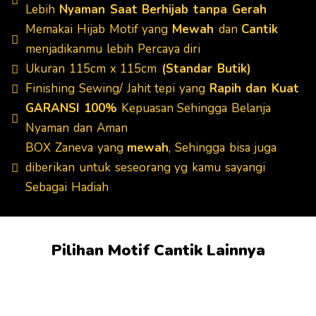
Lebih
Nyaman Saat Berhijab tanpa Gerah
Memakai Hijab Motif yang
Mewah
dan
Cantik
menjadikanmu lebih Percaya diri
Ukuran 115cm x 115cm
(Standar Butik)
Finishing Sewing/ Jahit tepi yang
Rapih dan Kuat
GARANSI 100%
Kepuasan Sehingga Belanja
Nyaman dan Aman
BOX Zaneva yang
mewah
, Sehingga bisa juga
diberikan untuk seseorang yg kamu sayangi
Sebagai Hadiah
Pilihan Motif Cantik Lainnya