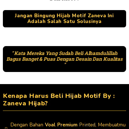
Jangan Bingung Hijab Motif Zaneva Ini
Adalah Salah Satu Solusinya
" Kata Mereka Yang Sudah Beli Alhamdulillah
Bagus Banget & Puas Dengan Desain Dan Kualitas
"
Kenapa Harus Beli Hijab Motif By :
Zaneva Hijab?
Dengan Bahan
Voal Premium
Printed, Membuatmu