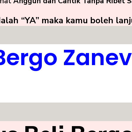
ihat
Anggun dan Cantik Tanpa Ribet S
dalah “YA” maka kamu boleh lan
 Bergo Zanev