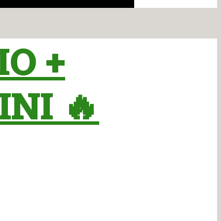
O +
NI 🔥