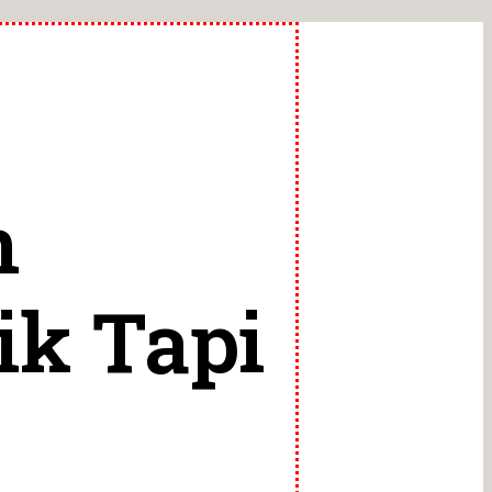
n
ik Tapi