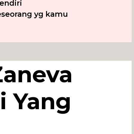
endiri
seseorang yg kamu
Zaneva
i Yang