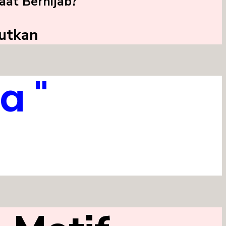
aat Berhijab?
jutkan
a "