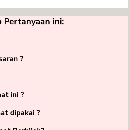
Pertanyaan ini:
saran ?
at ini
?
t dipakai ?