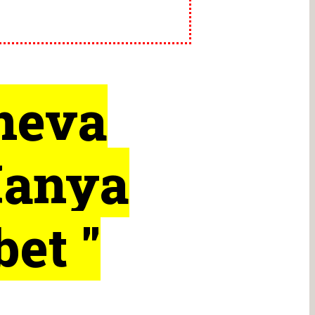
neva
Hanya
et "