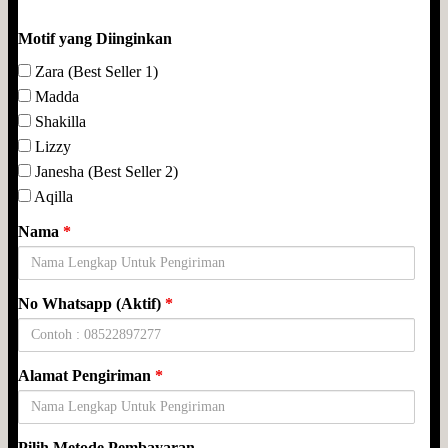
Motif yang Diinginkan
Zara (Best Seller 1)
Madda
Shakilla
Lizzy
Janesha (Best Seller 2)
Aqilla
Nama
*
No Whatsapp (Aktif)
*
Alamat Pengiriman
*
Pilih Metode Pembayaran