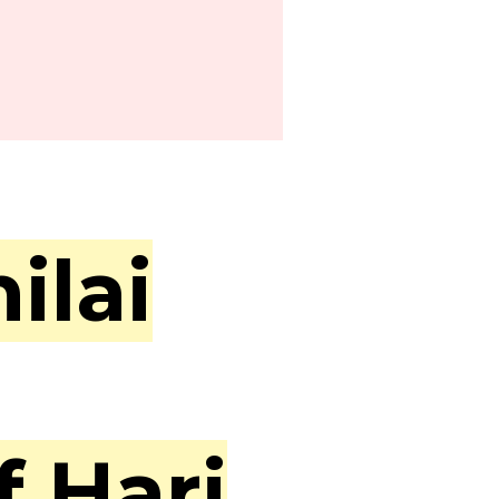
ilai
 Hari