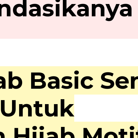
ndasikanya
b Basic Sen
 Untuk
Hijab Motif