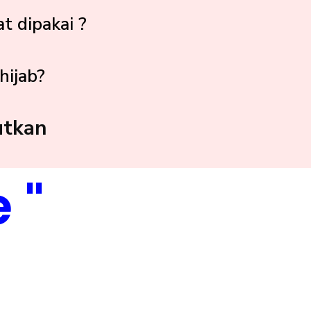
 dipakai ?
hijab?
utkan
 "