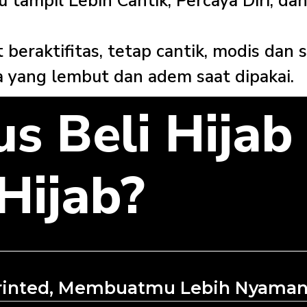
tampil Lebih Cantik, Percaya Diri
, da
 beraktifitas, tetap cantik, modis
dan s
a yang lembut dan adem saat dipakai.
s Beli Hijab
Hijab?
inted, Membuatmu Lebih Nyaman 