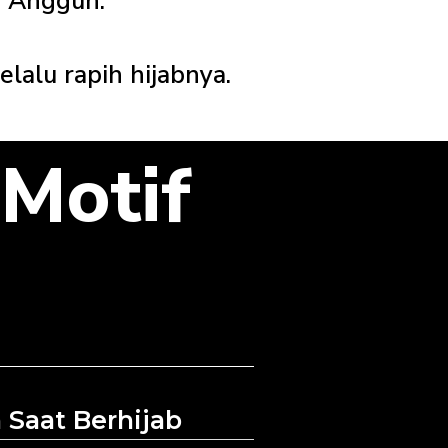
n Anggun.
elalu rapih hijabnya.
 Motif
Saat Berhijab